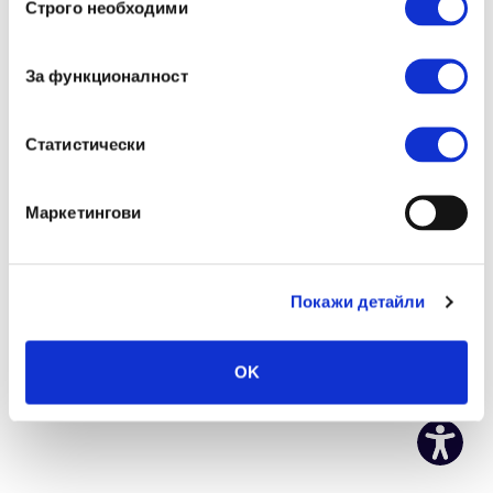
Строго необходими
на
Свържи се с нас:
съгласие
help@a1card.bg
|
0700 700 88
|
0800 40 400
За функционалност
Все още нямаш профил?
Регистрация
Статистически
Маркетингови
Покажи детайли
OK